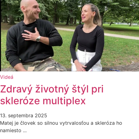
Videá
Zdravý životný štýl pri
skleróze multiplex
13. septembra 2025
Matej je človek so silnou vytrvalosťou a skleróza ho
namiesto ...