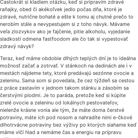
Častokrát si kladiem otázku, keď si pripravím zdravé
raňajky, obed či akékoľvek jedlo počas dňa, ktoré je
zdravé, nutrične bohaté a ešte k tomu aj chutné prečo to
nerobím stále a nevypestujem si z toho návyk. Mávame
veľa zlozvykov ako je fajčenie, pitie alkoholu, vyjedanie
sladkostí odmena fastfoodom ale čo tak si vypestovať
zdravý návyk?
Teraz, keď máme obdobie dlhých teplých dní je to ideálna
možnosť začať a zotrvať. V stánkoch na dedinách ale i v
mestách nájdeme tety, ktoré predávajú sezónne ovocie a
zeleninu. Sama som si povedala, že cez týždeň sa cestou
z práce zastavím v jednom takom stánku a zásobím sa
čerstvými plodmi. Je to paráda, pretože keď si kúpite
zrelé ovocie a zeleninu od lokálnych pestovateľov,
nielenže krásne vonia ale tým, že máte doma čerstvé
potraviny, máte ich pod nosom a nahradíte nimi e-čkové
dlhotrvácne potraviny bez výživy po ktorých siahame keď
máme vlčí hlad a nemáme čas a energiu na prípravu