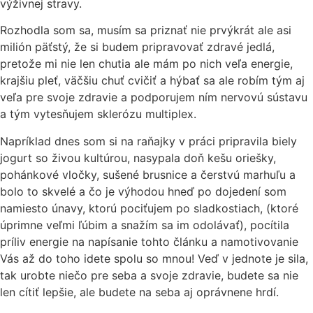
výživnej stravy.
Rozhodla som sa, musím sa priznať nie prvýkrát ale asi
milión päťstý, že si budem pripravovať zdravé jedlá,
pretože mi nie len chutia ale mám po nich veľa energie,
krajšiu pleť, väčšiu chuť cvičiť a hýbať sa ale robím tým aj
veľa pre svoje zdravie a podporujem ním nervovú sústavu
a tým vytesňujem sklerózu multiplex.
Napríklad dnes som si na raňajky v práci pripravila biely
jogurt so živou kultúrou, nasypala doň kešu oriešky,
pohánkové vločky, sušené brusnice a čerstvú marhuľu a
bolo to skvelé a čo je výhodou hneď po dojedení som
namiesto únavy, ktorú pociťujem po sladkostiach, (ktoré
úprimne veľmi ľúbim a snažím sa im odolávať), pocítila
príliv energie na napísanie tohto článku a namotivovanie
Vás až do toho idete spolu so mnou! Veď v jednote je sila,
tak urobte niečo pre seba a svoje zdravie, budete sa nie
len cítiť lepšie, ale budete na seba aj oprávnene hrdí.