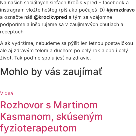
Na našich sociálnych sieťach Krôčik vpred – facebook a
instragram vložte hešteg (píš ako počuješ :D)
#jemzdravo
a označte náš
@krocikvpred
a tým sa vzájomne
podporíme a inšpirujeme sa v zaujímavých chutiach a
receptoch.
A ak vydržíme, nebudeme sa pýšiť len letnou postavičkou
ale aj zdravým telom a duchom po celý rok alebo i celý
život. Tak poďme spolu jesť na zdravie.
Mohlo by vás zaujímať
Videá
Rozhovor s Martinom
Kasmanom, skúseným
fyzioterapeutom